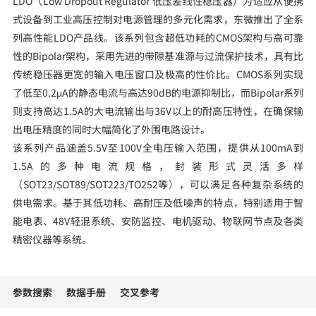
LDO（Low Dropout Regulator 低压差线性稳压器）为适应从便携
式设备到工业高压控制对电源管理的多元化需求，东微推出了全系
列高性能LDO产品线。该系列包含超低功耗的CMOS架构与高可靠
性的Bipolar架构，采用先进的带隙基准源与过流保护技术，具有比
传统稳压器更宽的输入电压窗口及极高的性价比。CMOS系列实现
了低至0.2μA的静态电流与高达90dB的电源抑制比，而Bipolar系列
则支持高达1.5A的大电流输出与36V以上的耐高压特性，在确保输
出电压精度的同时大幅简化了外围电路设计。
该系列产品涵盖5.5V至100V全电压输入范围，提供从100mA到
1.5A的多种电流规格，封装形式灵活多样
（SOT23/SOT89/SOT223/TO252等），可以满足各种复杂系统的
供电需求。基于其低功耗、高耐压及低噪声的特点，特别适用于智
能电表、48V轻混系统、安防监控、电机驱动、物联网节点及各类
精密仪器等系统。
参数搜索
数据手册
交叉参考