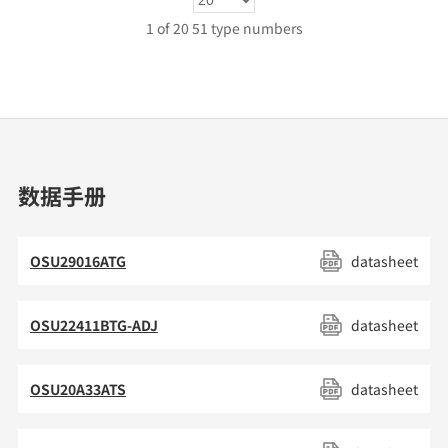
1
1 of 20 51 type numbers
1
1
1
1
1
数据手册
1
1
OSU29016ATG
datasheet
1
1
OSU22411BTG-ADJ
datasheet
1
1
OSU20A33ATS
datasheet
1
1