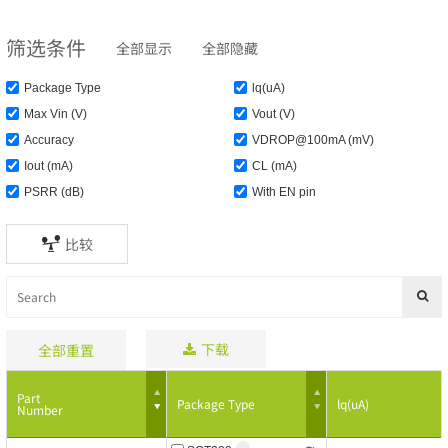
筛选条件
全部显示
全部隐藏
Package Type
lq(uA)
Max Vin (V)
Vout (V)
Accuracy
VDROP@100mA (mV)
Iout (mA)
CL (mA)
PSRR (dB)
With EN pin
比较
下载
全部重置
Part
Package Type
lq(uA)
Number