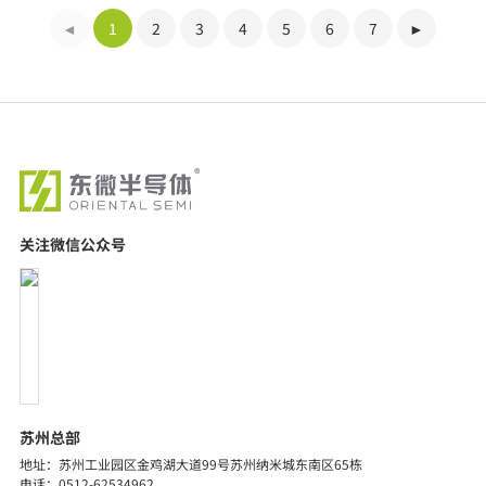
探索详细
◄
1
2
3
4
5
6
7
►
关注微信公众号
苏州总部
地址：苏州工业园区金鸡湖大道99号苏州纳米城东南区65栋
电话：0512-62534962