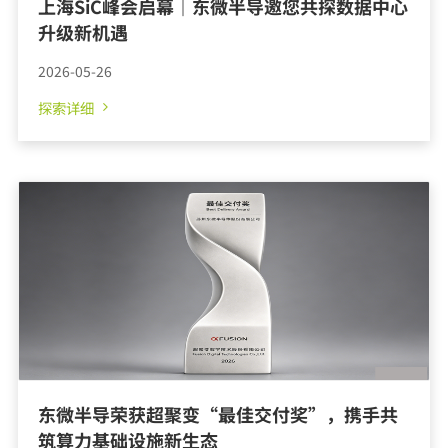
上海SiC峰会启幕｜东微半导邀您共探数据中心
探索详细
升级新机遇
2026-05-26
东微半导荣获超聚变“最佳交付奖”，携手共
筑算力基础设施新生态