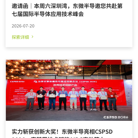
邀请函｜本周六深圳湾，东微半导邀您共赴第
七届国际半导体应用技术峰会
探索详细
2026-07-20
实力斩获创新大奖！东微半导亮相CSPSD