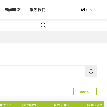
新闻动态
联系我们
中文
ansistors
V
max(V)
R
max
I
max @25℃(